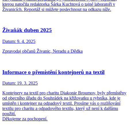
kterou natočila redaktorka Šárka Kuchtová o tajné laboratoři v
Živanicích. Reportáž si můžete poslechnout na odkazu níže.
Živaňák duben 2025
Datum:
9. 4. 2025
Zpravodaj občanů Živanic, Neradu a Dědka
Informace o přemístění kontejnerů na textil
Datum:
19. 3. 2025
Kontejnery na textil pro charitu Diakonie Broumov, byly přemístěny
od obecního úřadu do Souhrádek na křižovatku u rybníka, kde je
umístěn i kontejner na odpadový textil. Prosíme vás o rozlišování
textilu pro charitu a odpadového textilu, který už není k dalšímu
použití.
Děkujeme za pochopení.