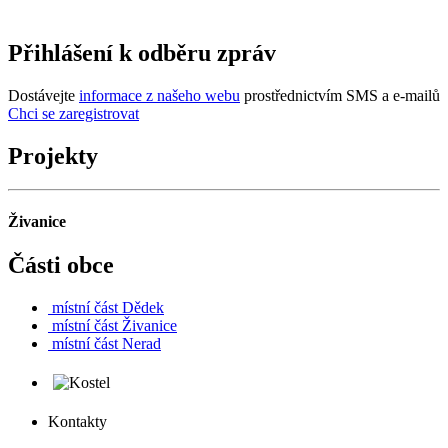
Přihlášení k odběru zpráv
Dostávejte
informace z našeho webu
prostřednictvím SMS a e-mailů
Chci se zaregistrovat
Projekty
Živanice
Části obce
místní část
Dědek
místní část
Živanice
místní část
Nerad
Kontakty