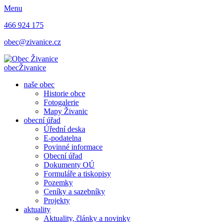
Menu
466 924 175
obec@zivanice.cz
obec
Živanice
naše obec
Historie obce
Fotogalerie
Mapy Živanic
obecní úřad
Úřední deska
E-podatelna
Povinné informace
Obecní úřad
Dokumenty OÚ
Formuláře a tiskopisy
Pozemky
Ceníky a sazebníky
Projekty
aktuality
Aktuality, články a novinky