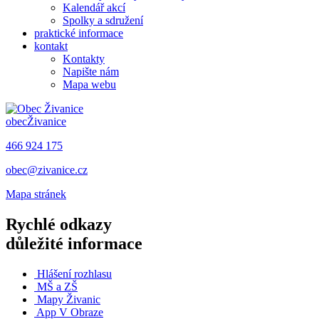
Kalendář akcí
Spolky a sdružení
praktické informace
kontakt
Kontakty
Napište nám
Mapa webu
obec
Živanice
466 924 175
obec@zivanice.cz
Mapa stránek
Rychlé odkazy
důležité informace
Hlášení rozhlasu
MŠ a ZŠ
Mapy Živanic
App V Obraze