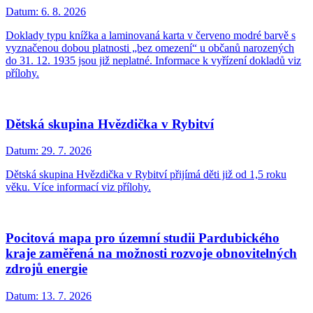
Datum:
6. 8. 2026
Doklady typu knížka a laminovaná karta v červeno modré barvě s
vyznačenou dobou platnosti „bez omezení“ u občanů narozených
do 31. 12. 1935 jsou již neplatné. Informace k vyřízení dokladů viz
přílohy.
Dětská skupina Hvězdička v Rybitví
Datum:
29. 7. 2026
Dětská skupina Hvězdička v Rybitví přijímá děti již od 1,5 roku
věku. Více informací viz přílohy.
Pocitová mapa pro územní studii Pardubického
kraje zaměřená na možnosti rozvoje obnovitelných
zdrojů energie
Datum:
13. 7. 2026