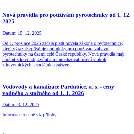
Nová pravidla pro používání pyrotechniky od 1. 12.
2025
Datum:
15. 12. 2025
Od 1. prosince 2025 začala platit novela zákona o pyrotechnice,
která výrazně zpřísňuje podmínky pro používání zábavní
pyrotechniky na území celé České republiky. Nová pravidla mají
chránit zdraví lidí, zvířat a minimalizovat rušení v okolí
zdravotnických a sociálních zařízení.
Vodovody a kanalizace Pardubice, a. s. - ceny
vodného a stočného od 1. 1. 2026
Datum:
3. 12. 2025
Informace o ceně viz přílohy.