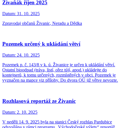
Živaňák říjen 2025
Datum:
31. 10. 2025
Zpravodaj občanů Živanic, Neradu a Dědka
Pozemek určený k ukládání větví
Datum:
24. 10. 2025
Pozemek p. č. 143/8 v k. ú. Živanice je určen k ukládání větví.
Ostatní bioodpad (tráva, listí, ořez tújí, apod.) ukládejte do
kontejnerů, k tomu určených, rozmístěných v obci. Pozemek je
vyznačen na mapce viz přílohy. Do dvora OÚ již větve nevozte.
Rozhlasová reportáž ze Živanic
Datum:
2. 10. 2025
V neděli 14. 9. 2025 byla na stanici Český rozhlas Pardubice
odvysílána v rámci programu „Východočeské výlety“ reportáž,