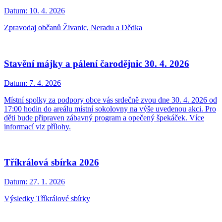
Datum:
10. 4. 2026
Zpravodaj občanů Živanic, Neradu a Dědka
Stavění májky a pálení čarodějnic 30. 4. 2026
Datum:
7. 4. 2026
Místní spolky za podpory obce vás srdečně zvou dne 30. 4. 2026 od
17:00 hodin do areálu místní sokolovny na výše uvedenou akci. Pro
děti bude připraven zábavný program a opečený špekáček. Více
informací viz přílohy.
Tříkrálová sbírka 2026
Datum:
27. 1. 2026
Výsledky Tříkrálové sbírky