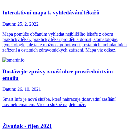
Interaktivní mapa k vyhledávání lékařů
Datum:
25. 2. 2022
Mapa pomůže občanům vyhledat nejbližšího lékaře z oboru
praktický lékař, praktický lékař pro děti a dorost, stomatologie,
gynekologie, ale také možnost pohotovosti, ostatních ambulantních
zařízení a ostatních zdravotnických zařízení. Mapa viz odkaz.
Dostávejte zprávy z naší obce prostřednictvím
emailu
Datum:
26. 10. 2021
Smart Info je nová služba, která nahrazuje dosavadní zasílání
novinek emailem. Více o službě najdete níže.
Živaňák - říjen 2021