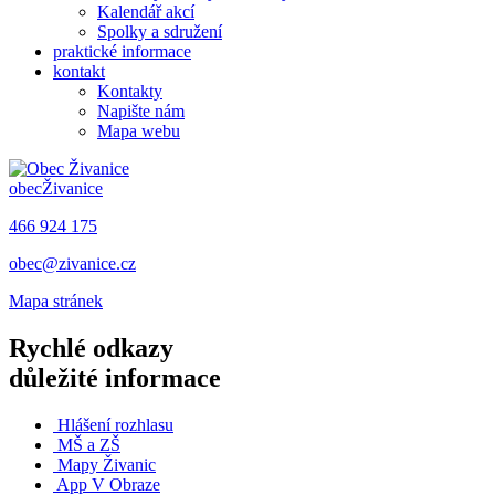
Kalendář akcí
Spolky a sdružení
praktické informace
kontakt
Kontakty
Napište nám
Mapa webu
obec
Živanice
466 924 175
obec@zivanice.cz
Mapa stránek
Rychlé odkazy
důležité informace
Hlášení rozhlasu
MŠ a ZŠ
Mapy Živanic
App V Obraze