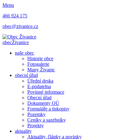
Menu
466 924 175
obec@zivanice.cz
obec
Živanice
naše obec
Historie obce
Fotogalerie
Mapy Živanic
obecní úřad
Úřední deska
E-podatelna
Povinné informace
Obecní úřad
Dokumenty OÚ
Formuláře a tiskopisy
Pozemky
Ceníky a sazebníky
Projekty
aktuality
Aktuality, články a novinky