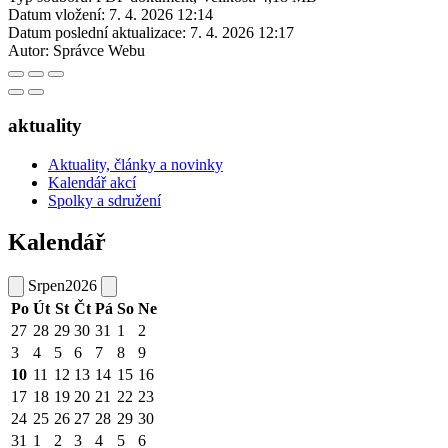
Datum vložení:
7. 4. 2026 12:14
Datum poslední aktualizace:
7. 4. 2026 12:17
Autor:
Správce Webu
aktuality
Aktuality, články a novinky
Kalendář akcí
Spolky a sdružení
Kalendář
Srpen
2026
Po
Út
St
Čt
Pá
So
Ne
27
28
29
30
31
1
2
3
4
5
6
7
8
9
10
11
12
13
14
15
16
17
18
19
20
21
22
23
24
25
26
27
28
29
30
31
1
2
3
4
5
6