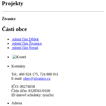
Projekty
Živanice
Části obce
místní část
Dědek
místní část
Živanice
místní část
Nerad
Kontakty
Tel.: 466 924 175, 724 880 011
E-mail:
obec@zivanice.cz
IČO: 00274658
Číslo účtu: 8328561/0100
ID datové schránky: tyua5rz
Adresa