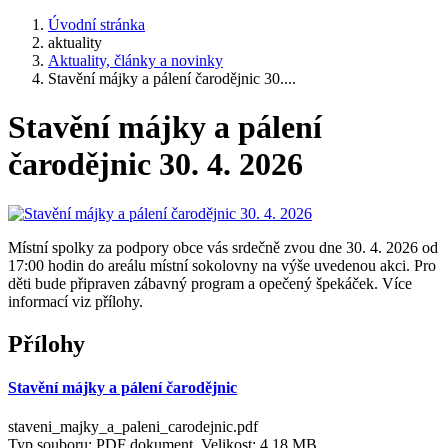
Úvodní stránka
aktuality
Aktuality, články a novinky
Stavění májky a pálení čarodějnic 30....
Stavění májky a pálení
čarodějnic 30. 4. 2026
Místní spolky za podpory obce vás srdečně zvou dne 30. 4. 2026 od
17:00 hodin do areálu místní sokolovny na výše uvedenou akci. Pro
děti bude připraven zábavný program a opečený špekáček. Více
informací viz přílohy.
Přílohy
Stavění májky a pálení čarodějnic
staveni_majky_a_paleni_carodejnic.pdf
Typ souboru: PDF dokument, Velikost: 4,18 MB