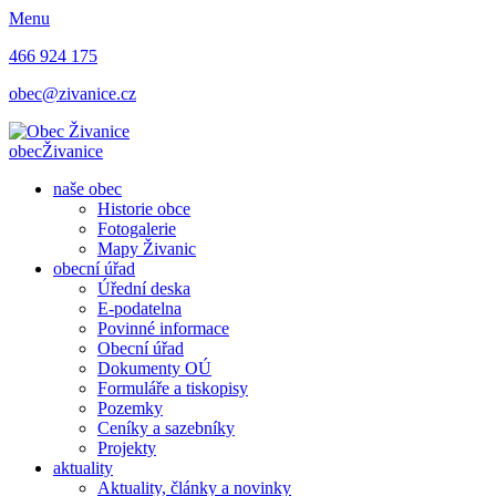
Menu
466 924 175
obec@zivanice.cz
obec
Živanice
naše obec
Historie obce
Fotogalerie
Mapy Živanic
obecní úřad
Úřední deska
E-podatelna
Povinné informace
Obecní úřad
Dokumenty OÚ
Formuláře a tiskopisy
Pozemky
Ceníky a sazebníky
Projekty
aktuality
Aktuality, články a novinky