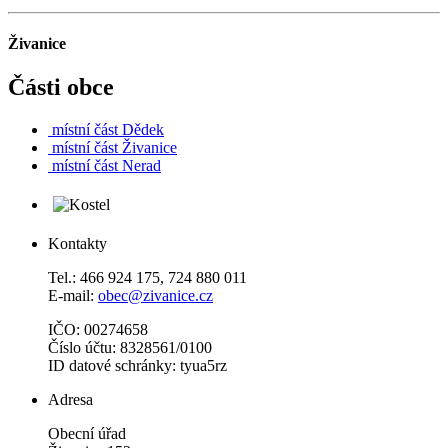
Živanice
Části obce
místní část
Dědek
místní část
Živanice
místní část
Nerad
Kontakty
Tel.: 466 924 175, 724 880 011
E-mail:
obec@zivanice.cz
IČO: 00274658
Číslo účtu: 8328561/0100
ID datové schránky: tyua5rz
Adresa
Obecní úřad