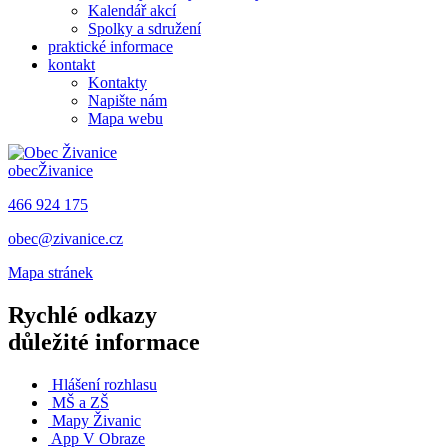
Kalendář akcí
Spolky a sdružení
praktické informace
kontakt
Kontakty
Napište nám
Mapa webu
obec
Živanice
466 924 175
obec@zivanice.cz
Mapa stránek
Rychlé odkazy
důležité informace
Hlášení rozhlasu
MŠ a ZŠ
Mapy Živanic
App V Obraze