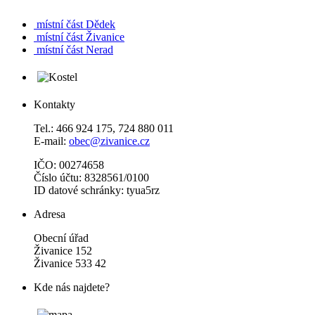
místní část
Dědek
místní část
Živanice
místní část
Nerad
Kontakty
Tel.: 466 924 175, 724 880 011
E-mail:
obec@zivanice.cz
IČO: 00274658
Číslo účtu: 8328561/0100
ID datové schránky: tyua5rz
Adresa
Obecní úřad
Živanice 152
Živanice 533 42
Kde nás najdete?