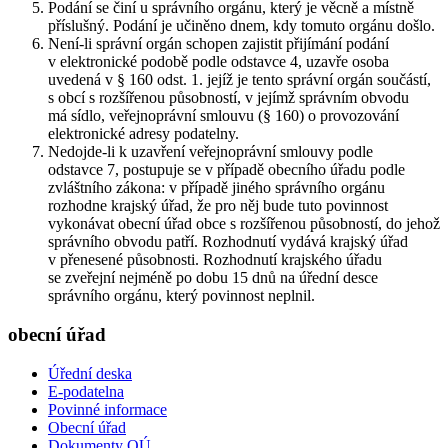
Podání se činí u správního orgánu, který je věcně a místně
příslušný. Podání je učiněno dnem, kdy tomuto orgánu došlo.
Není-li správní orgán schopen zajistit přijímání podání
v elektronické podobě podle odstavce 4, uzavře osoba
uvedená v § 160 odst. 1. jejíž je tento správní orgán součástí,
s obcí s rozšířenou působností, v jejímž správním obvodu
má sídlo, veřejnoprávní smlouvu (§ 160) o provozování
elektronické adresy podatelny.
Nedojde-li k uzavření veřejnoprávní smlouvy podle
odstavce 7, postupuje se v případě obecního úřadu podle
zvláštního zákona: v případě jiného správního orgánu
rozhodne krajský úřad, že pro něj bude tuto povinnost
vykonávat obecní úřad obce s rozšířenou působností, do jehož
správního obvodu patří. Rozhodnutí vydává krajský úřad
v přenesené působnosti. Rozhodnutí krajského úřadu
se zveřejní nejméně po dobu 15 dnů na úřední desce
správního orgánu, který povinnost neplnil.
obecní úřad
Úřední deska
E-podatelna
Povinné informace
Obecní úřad
Dokumenty OÚ