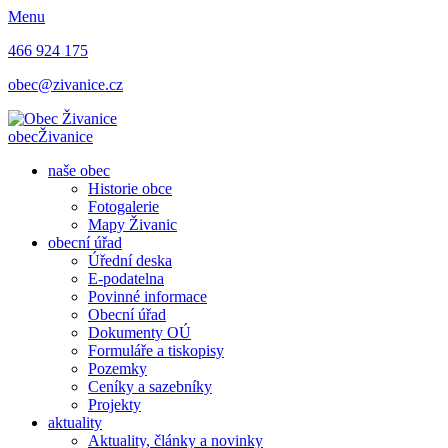
Menu
466 924 175
obec@zivanice.cz
obec
Živanice
naše obec
Historie obce
Fotogalerie
Mapy Živanic
obecní úřad
Úřední deska
E-podatelna
Povinné informace
Obecní úřad
Dokumenty OÚ
Formuláře a tiskopisy
Pozemky
Ceníky a sazebníky
Projekty
aktuality
Aktuality, články a novinky