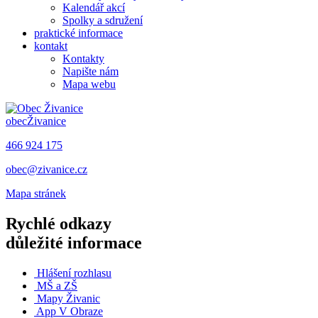
Kalendář akcí
Spolky a sdružení
praktické informace
kontakt
Kontakty
Napište nám
Mapa webu
obec
Živanice
466 924 175
obec@zivanice.cz
Mapa stránek
Rychlé odkazy
důležité informace
Hlášení rozhlasu
MŠ a ZŠ
Mapy Živanic
App V Obraze