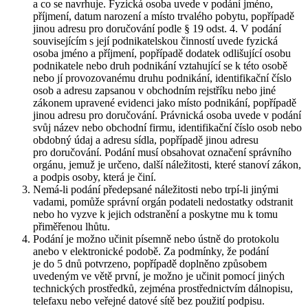
a co se navrhuje. Fyzická osoba uvede v podání jméno,
příjmení, datum narození a místo trvalého pobytu, popřípadě
jinou adresu pro doručování podle § 19 odst. 4. V podání
souvisejícím s její podnikatelskou činností uvede fyzická
osoba jméno a příjmení, popřípadě dodatek odlišující osobu
podnikatele nebo druh podnikání vztahující se k této osobě
nebo jí provozovanému druhu podnikání, identifikační číslo
osob a adresu zapsanou v obchodním rejstříku nebo jiné
zákonem upravené evidenci jako místo podnikání, popřípadě
jinou adresu pro doručování. Právnická osoba uvede v podání
svůj název nebo obchodní firmu, identifikační číslo osob nebo
obdobný údaj a adresu sídla, popřípadě jinou adresu
pro doručování. Podání musí obsahovat označení správního
orgánu, jemuž je určeno, další náležitosti, které stanoví zákon,
a podpis osoby, která je činí.
Nemá-li podání předepsané náležitosti nebo trpí-li jinými
vadami, pomůže správní orgán podateli nedostatky odstranit
nebo ho vyzve k jejich odstranění a poskytne mu k tomu
přiměřenou lhůtu.
Podání je možno učinit písemně nebo ústně do protokolu
anebo v elektronické podobě. Za podmínky, že podání
je do 5 dnů potvrzeno, popřípadě doplněno způsobem
uvedeným ve větě první, je možno je učinit pomocí jiných
technických prostředků, zejména prostřednictvím dálnopisu,
telefaxu nebo veřejné datové sítě bez použití podpisu.