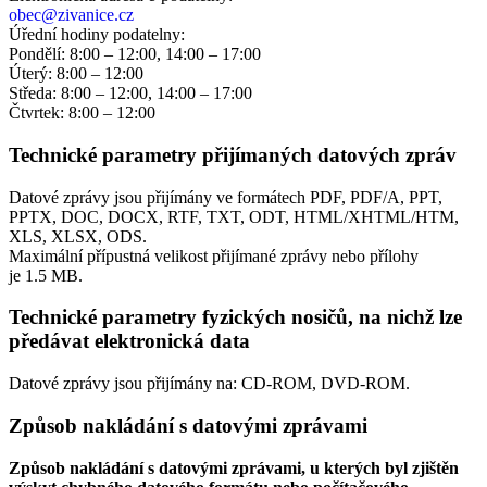
obec@zivanice.cz
Úřední hodiny podatelny:
Pondělí: 8:00 – 12:00, 14:00 – 17:00
Úterý: 8:00 – 12:00
Středa: 8:00 – 12:00, 14:00 – 17:00
Čtvrtek: 8:00 – 12:00
Technické parametry přijímaných datových zpráv
Datové zprávy jsou přijímány ve formátech
PDF, PDF/A, PPT,
PPTX, DOC, DOCX, RTF, TXT, ODT, HTML/XHTML/HTM,
XLS, XLSX, ODS.
Maximální přípustná velikost přijímané zprávy nebo přílohy
je
1.5 MB
.
Technické parametry fyzických nosičů, na nichž lze
předávat elektronická data
Datové zprávy jsou přijímány na:
CD-ROM, DVD-ROM.
Způsob nakládání s datovými zprávami
Způsob nakládání s datovými zprávami, u kterých byl zjištěn