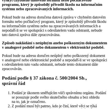
výskyt chybného datového formátu nebo počítačového
programu, který je způsobilý přivodit škodu na informačním
systému nebo zpracovávaných informacích.
Pokud bude na adresu doručena datová zpráva v chybném datovém
formátu nebo počítačový program, který je způsobilý přivodit škodu
na informačním systému nebo na zpracovávaných informacích a
nepodaří-li se ve spolupráci s odesílatelem vadu odstranit, nebude
tato datová zpráva dále zpracovávána.
Způsob nakládání s neúplným anebo poškozeným dokumentem
v analogové podobě nebo dokumentem v elektronické podobě.
Pokud bude na adresu doručen neúplný nebo poškozený dokument
v analogové nebo elektronické podobě a nepodaří-li se ve spolupráci
s odesílatelem tuto vadu odstranit, nebude tento dokument dále
zpracováván.
Podání podle § 37 zákona č. 500/2004 Sb.,
správní řád
Podání je úkonem směřujícím vůči správnímu orgánu. Podání
se posuzuje podle svého skutečného obsahu a bez ohledu
na to, jak je označeno.
Z podání musí být patrno, kdo je činí, které věci se týká