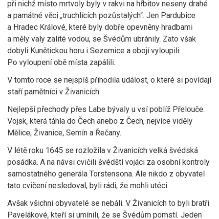
při nichž místo mrtvoly byly v rakvi na hřbitov neseny drahé
a památné věci „truchlících pozůstalých“. Jen Pardubice
a Hradec Králové, které byly dobře opevněny hradbami
a měly valy zalité vodou, se Švédům ubránily. Zato však
dobyli Kunětickou horu i Sezemice a obojí vyloupili.
Po vyloupení obě místa zapálili.
V tomto roce se nejspíš přihodila událost, o které si povídají
staří pamětníci v Živanicích.
Nejlepší přechody přes Labe bývaly u vsí poblíž Přelouče.
Vojsk, která táhla do Čech anebo z Čech, nejvíce viděly
Mělice, Živanice, Semín a Řečany.
V létě roku 1645 se rozložila v Živanicích velká švédská
posádka. A na návsi cvičili švédští vojáci za osobní kontroly
samostatného generála Torstensona. Ale nikdo z obyvatel
tato cvičení nesledoval, byli rádi, že mohli utéci.
Avšak všichni obyvatelé se nebáli. V Živanicích to byli bratři
Pavelákové, kteří si umínili, že se Švédům pomstí. Jeden