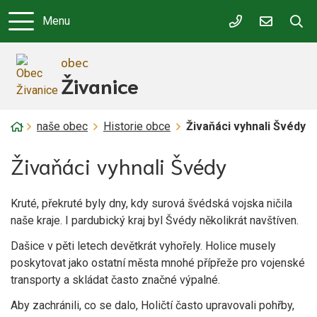
Menu
466 924 175
obec@zivan
obec
Živanice
Úvodní stránka
naše obec
Historie obce
Živaňáci vyhnali Švédy
Živaňáci vyhnali Švédy
Kruté, překruté byly dny, kdy surová švédská vojska ničila
naše kraje. I pardubický kraj byl Švédy několikrát navštíven.
Dašice v pěti letech devětkrát vyhořely. Holice musely
poskytovat jako ostatní města mnohé přípřeže pro vojenské
transporty a skládat často značné výpalné.
Aby zachránili, co se dalo, Holičtí často upravovali pohřby,