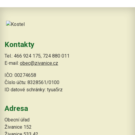
Kontakty
Tel.: 466 924 175, 724 880 011
E-mail:
obec@zivanice.cz
IČO: 00274658
Číslo účtu: 8328561/0100
ID datové schránky: tyua5rz
Adresa
Obecní úřad
Živanice 152
Živanice 533 42