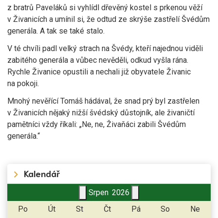
z bratrů Paveláků si vyhlídl dřevěný kostel s prkenou věží
v Živanicích a umínil si, že odtud ze skrýše zastřelí Švédům
generála. A tak se také stalo.
V té chvíli padl velký strach na Švédy, kteří najednou viděli
zabitého generála a vůbec nevěděli, odkud vyšla rána.
Rychle Živanice opustili a nechali již obyvatele Živanic
na pokoji.
Mnohý nevěřící Tomáš hádával, že snad prý byl zastřelen
v Živanicích nějaký nižší švédský důstojník, ale živaničtí
pamětníci vždy říkali: „Ne, ne, Živaňáci zabili Švédům
generála.“
Kalendář
Srpen
2026
Po
Út
St
Čt
Pá
So
Ne