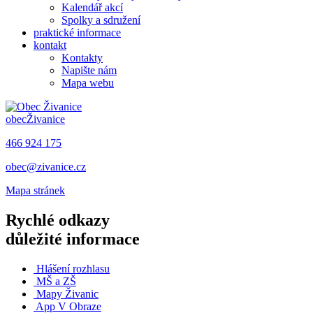
Kalendář akcí
Spolky a sdružení
praktické informace
kontakt
Kontakty
Napište nám
Mapa webu
obec
Živanice
466 924 175
obec@zivanice.cz
Mapa stránek
Rychlé odkazy
důležité informace
Hlášení rozhlasu
MŠ a ZŠ
Mapy Živanic
App V Obraze