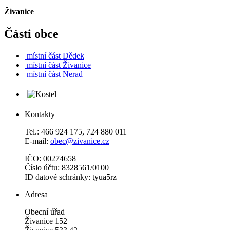
Živanice
Části obce
místní část
Dědek
místní část
Živanice
místní část
Nerad
Kontakty
Tel.: 466 924 175, 724 880 011
E-mail:
obec@zivanice.cz
IČO: 00274658
Číslo účtu: 8328561/0100
ID datové schránky: tyua5rz
Adresa
Obecní úřad
Živanice 152