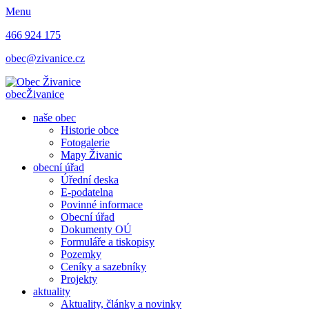
Menu
466 924 175
obec@zivanice.cz
obec
Živanice
naše obec
Historie obce
Fotogalerie
Mapy Živanic
obecní úřad
Úřední deska
E-podatelna
Povinné informace
Obecní úřad
Dokumenty OÚ
Formuláře a tiskopisy
Pozemky
Ceníky a sazebníky
Projekty
aktuality
Aktuality, články a novinky